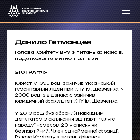
Данило Гетманцев
Голова Комітету ВРУ з питань фінансів,
податкової та митної політики
БІОГРАФІЯ
Юрист, у 1995 році закінчив Український
гуманітарний ліцей при КНУ ім. Шевченка. У
2000 році з відзнакою закінчив
юридичний факультет КНУ ім. Шевченка
.
У 2019 році був обраний народним
депутатом 9 скликання від партії “Слуга
народу” номером 20 у списку як
безпартійний. Член однойменної фракції.
Голова Комітету з питань фінансів,