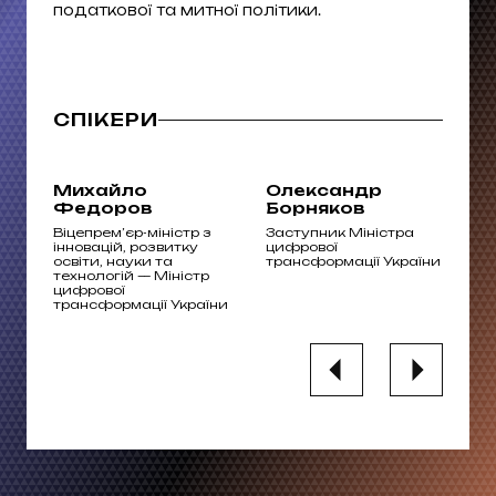
податкової та митної політики.
СПІКЕРИ
Михайло
Олександр
В
Федоров
Борняков
П
R у
Віцепрем’єр-міністр з
Заступник Міністра
Пу
інновацій, розвитку
цифрової
пи
освіти, науки та
трансформації України
технологій — Міністр
цифрової
трансформації України