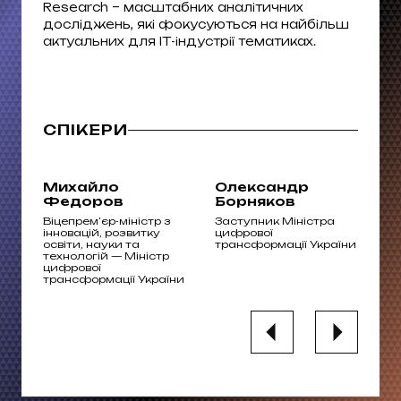
Research – масштабних аналітичних
досліджень, які фокусуються на найбільш
актуальних для ІТ-індустрії тематиках.
СПІКЕРИ
Михайло
Олександр
В
Федоров
Борняков
П
R у
Віцепрем’єр-міністр з
Заступник Міністра
Пу
інновацій, розвитку
цифрової
пи
освіти, науки та
трансформації України
технологій — Міністр
цифрової
трансформації України